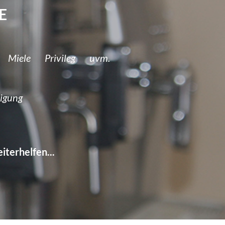
E
Miele Privileg uvm.
igung
iterhelfen...