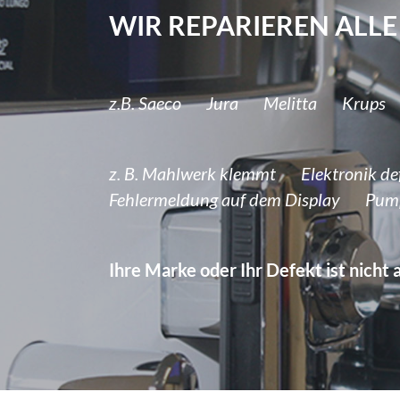
WIR REPARIEREN ALL
z.B. Saeco Jura Melitta Krup
z. B. Mahlwerk klemmt Elektronik d
Fehlermeldung auf dem Display Pu
Ihre Marke oder Ihr Defekt ist nicht