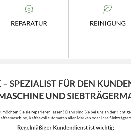
WIR ZERLEGEN IHREN
UND MODELLE
KAFFEEVOLLAUTOMATE
EGAL WO GEKAUFT
FACHMÄNNISCH UND FÜH
FAIRES PREIS-LEISTUNGS-
EINE PROFESSIONELLE
REPARATUR
REINIGUNG
VERHÄLTNIS
REINIGUNG DURCH.
HAUSEIGENE WERKSTATT
E – SPEZIALIST FÜR DEN KUNDE
MASCHINE UND SIEBTRÄGERM
 möchten Sie sie reparieren lassen? Dann sind Sie bei uns an der richtig
Kaffeemaschine, Kaffeevollautomaten aller Marken oder Ihre
Siebträgerm
Regelmäßiger Kundendienst ist wichtig