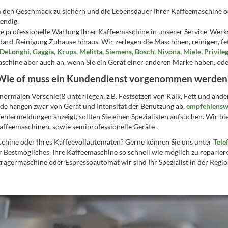
den Geschmack zu sichern und die Lebensdauer Ihrer Kaffeemaschine ode
endig.
 professionelle Wartung Ihrer Kaffeemaschine in unserer Service-Werk
dard-Reinigung Zuhause hinaus. Wir zerlegen die Maschinen, reinigen, fe
 DeLonghi, Gaggia, Krups, Melitta, Siemens, Bosch, Nivona, Miele, Privil
schine aber auch an, wenn Sie ein Gerät einer anderen Marke haben, ode
Wie of muss ein Kundendienst vorgenommen werden
normalen Verschleiß unterliegen, z.B. Festsetzen von Kalk, Fett und ande
de hängen zwar von Gerät und Intensität der Benutzung ab,
empfehlenswe
hlermeldungen anzeigt, sollten Sie einen Spezialisten aufsuchen. Wir b
ffeemaschinen, sowie semiprofessionelle Geräte .
schine oder Ihres Kaffeevollautomaten? Gerne können Sie uns unter
Tele
r Bestmögliches, Ihre Kaffeemaschine so schnell wie möglich zu reparier
rägermaschine oder Espressoautomat wir sind Ihr Spezialist in der Region