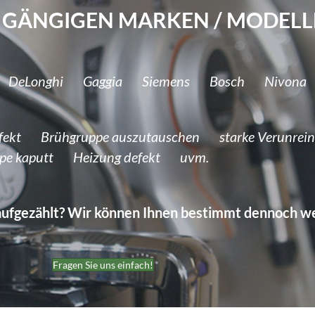
E GÄNGIGEN MARKEN / MODELL
s DeLonghi Gaggia Siemens Bosch Nivona 
efekt Brühgruppe auszutauschen starke Verunrein
mpe kaputt Heizung defekt uvm.
 aufgezählt? Wir können Ihnen bestimmt dennoch we
Fragen Sie uns einfach!