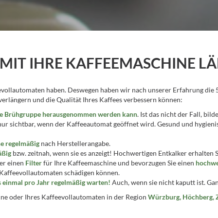
DAMIT IHRE KAFFEEMASCHINE L
eevollautomaten haben. Deswegen haben wir nach unserer Erfahrung die 5 
erlängern und die Qualität Ihres Kaffees verbessern können:
 die Brühgruppe herausgenommen werden kann
. Ist das nicht der Fall, b
 nur sichtbar, wenn der Kaffeeautomat geöffnet wird. Gesund und hygienis
ne regelmäßig
nach Herstellerangabe.
äßig
bzw. zeitnah, wenn sie es anzeigt! Hochwertigen Entkalker erhalten S
ser einen
Filter
für Ihre Kaffeemaschine und bevorzugen Sie einen
hochwe
 Kaffeevollautomaten schädigen können.
 einmal pro Jahr regelmäßig warten!
Auch, wenn sie nicht kaputt ist. Gan
ne oder Ihres Kaffeevollautomaten in der Region
Würzburg, Höchberg, Ze