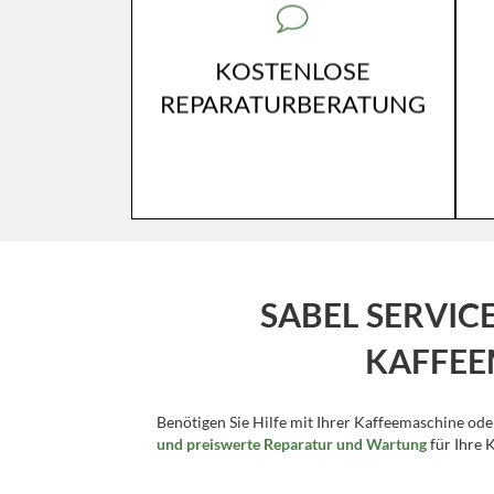
UND KOSTENLOS.
SOLLTEN SIE EINEN SCHRIFTLICHEN
KOSTENVORANSCHLAG
KOSTENLOSE
WÜNSCHEN ERSTELLEN WIR DIESEN
REPARATURBERATUNG
FÜR SIE.
SABEL SERVIC
KAFFEE
Benötigen Sie Hilfe mit Ihrer Kaffeemaschine oder
und preiswerte Reparatur und Wartung
für Ihre 