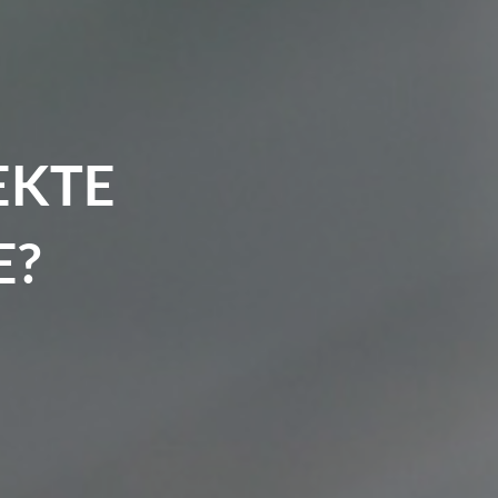
EKTE
E?