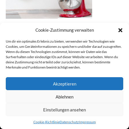
Cookie-Zustimmung verwalten
Um dir ein optimales Erlebnis zu bieten, verwenden wir Technologien wie
HINTERLASSEN SIE EINEN
Cookies, um Geräteinformationen zu speichern und/oder darauf zuzugreifen.
KOMMENTAR
Wenn du diesen Technologien zustimmst, können wir Daten wie das
Surfverhalten oder eindeutige IDs auf dieser Website verarbeiten. Wenn du
deine Zustimmung nicht erteilst oder zurückziehst, können bestimmte
Sie müssen
eingeloggt
sein, um einen Kommentar abgeben zu
Merkmale und Funktionen beeinträchtigt werden.
können.
Akzeptieren
Kontakt
Impressum
Datenschutz
Powered by Vangerow GmbH
Cookie-Richtlinie (EU)
Ablehnen
Einstellungen ansehen
Cookie-Richtlinie
Datenschutz
Impressum