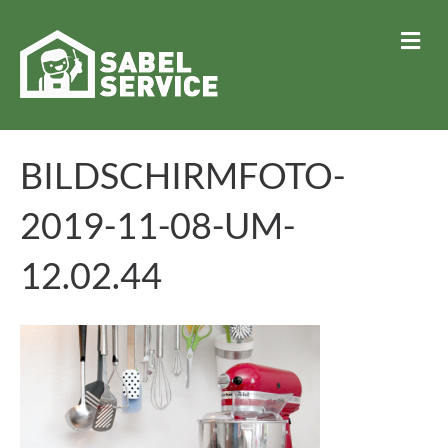
N
A
V
I
G
A
T
BILDSCHIRMFOTO-
I
O
N
2019-11-08-UM-
12.02.44