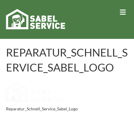
N
A
V
I
G
A
T
REPARATUR_SCHNELL_S
I
O
N
ERVICE_SABEL_LOGO
Reparatur_Schnell_Service_Sabel_Logo