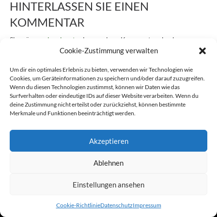
HINTERLASSEN SIE EINEN
KOMMENTAR
Sie müssen
eingeloggt
sein, um einen Kommentar abgeben zu
können.
Cookie-Zustimmung verwalten
Um dir ein optimales Erlebnis zu bieten, verwenden wir Technologien wie
Cookies, um Geräteinformationen zu speichern und/oder darauf zuzugreifen.
Kontakt
Impressum
Datenschutz
Wenn du diesen Technologien zustimmst, können wir Daten wie das
Powered by Vangerow GmbH
Cookie-Richtlinie (EU)
Surfverhalten oder eindeutige IDs auf dieser Website verarbeiten. Wenn du
deine Zustimmung nicht erteilst oder zurückziehst, können bestimmte
Merkmale und Funktionen beeinträchtigt werden.
Akzeptieren
Ablehnen
Einstellungen ansehen
Cookie-Richtlinie
Datenschutz
Impressum