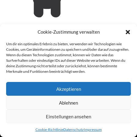
Cookie-Zustimmung verwalten
HINTERLASSEN SIE EINEN
Um dir ein optimales Erlebnis zu bieten, verwenden wir Technologien wie
Cookies, um Geräteinformationen zu speichern und/oder darauf zuzugreifen.
KOMMENTAR
Wenn du diesen Technologien zustimmst, können wir Daten wie das
Surfverhalten oder eindeutige IDs auf dieser Website verarbeiten. Wenn du
Sie müssen
eingeloggt
sein, um einen Kommentar abgeben zu
deine Zustimmung nicht erteilst oder zurückziehst, können bestimmte
Merkmale und Funktionen beeinträchtigt werden.
können.
Akzeptieren
Kontakt
Impressum
Datenschutz
Powered by Vangerow GmbH
Cookie-Richtlinie (EU)
Ablehnen
Einstellungen ansehen
Cookie-Richtlinie
Datenschutz
Impressum