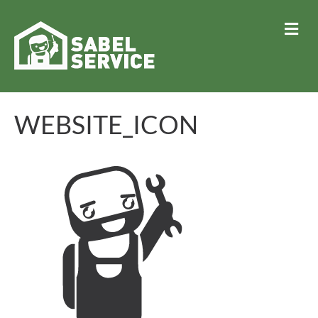
N
A
V
I
G
A
T
WEBSITE_ICON
I
O
N